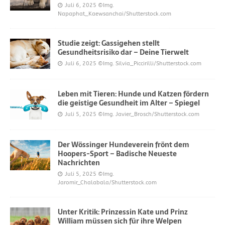
Juli 6, 2025
©Img.
Napaphat_Kaewsanchai/Shutterstock.com
Studie zeigt: Gassigehen stellt
Gesundheitsrisiko dar – Deine Tierwelt
Juli 6, 2025
©Img. Silvia_Piccirilli/Shutterstock.com
Leben mit Tieren: Hunde und Katzen fördern
die geistige Gesundheit im Alter – Spiegel
Juli 5, 2025
©Img. Javier_Brosch/Shutterstock.com
Der Wössinger Hundeverein frönt dem
Hoopers-Sport – Badische Neueste
Nachrichten
Juli 5, 2025
©Img.
Jaromir_Chalabala/Shutterstock.com
Unter Kritik: Prinzessin Kate und Prinz
William müssen sich für ihre Welpen