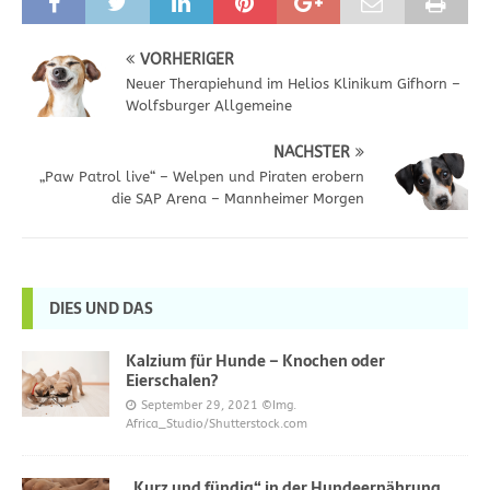
VORHERIGER
Neuer Therapiehund im Helios Klinikum Gifhorn –
Wolfsburger Allgemeine
NÄCHSTER
„Paw Patrol live“ – Welpen und Piraten erobern
die SAP Arena – Mannheimer Morgen
DIES UND DAS
Kalzium für Hunde – Knochen oder
Eierschalen?
September 29, 2021
©Img.
Africa_Studio/Shutterstock.com
„Kurz und fündig“ in der Hundeernährung