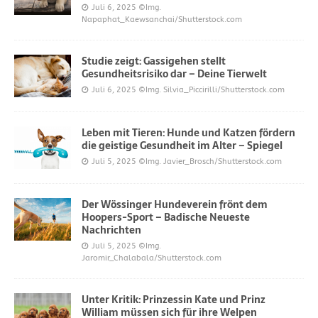
Juli 6, 2025
©Img.
Napaphat_Kaewsanchai/Shutterstock.com
Studie zeigt: Gassigehen stellt
Gesundheitsrisiko dar – Deine Tierwelt
Juli 6, 2025
©Img. Silvia_Piccirilli/Shutterstock.com
Leben mit Tieren: Hunde und Katzen fördern
die geistige Gesundheit im Alter – Spiegel
Juli 5, 2025
©Img. Javier_Brosch/Shutterstock.com
Der Wössinger Hundeverein frönt dem
Hoopers-Sport – Badische Neueste
Nachrichten
Juli 5, 2025
©Img.
Jaromir_Chalabala/Shutterstock.com
Unter Kritik: Prinzessin Kate und Prinz
William müssen sich für ihre Welpen