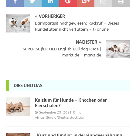
VORHERIGER
Darmparasit nachgewiesen: Rückruf – Dieses
Hundefutter nicht verfüttern – t-online
NÄCHSTER
SUPER SÜßER OLD English Bulldog Rüde |
markt.de – markt.de
DIES UND DAS
Kalzium für Hunde – Knochen oder
Eierschalen?
September 29, 2021
©Img.
Africa_Studio/Shutterstock.com
„Kurz und fündig“ in der Hundeernährung