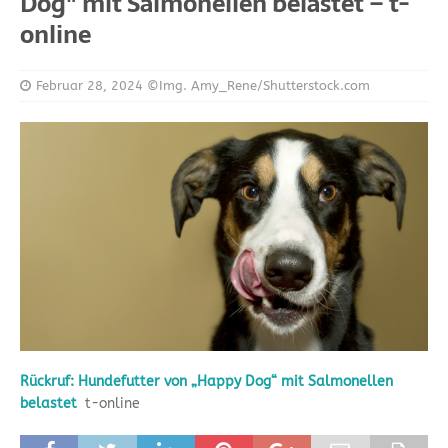
Dog" mit Salmonellen belastet – t-
online
Februar 28, 2024
©Img. Amy_Rene/Shutterstock.com
Rückruf: Hundefutter von „Happy Dog“ mit Salmonellen
belastet
t-online