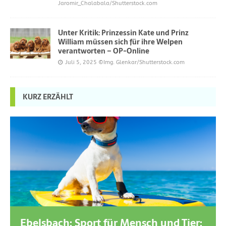
Jaromir_Chalabala/Shutterstock.com
Unter Kritik: Prinzessin Kate und Prinz
William müssen sich für ihre Welpen
verantworten – OP-Online
Juli 5, 2025
©Img. Glenkar/Shutterstock.com
KURZ ERZÄHLT
Ebelsbach: Sport für Mensch und Tier: