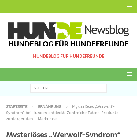
HUNDEBLOG FÜR HUNDEFREUNDE
HUNDEBLOG FÜR HUNDEFREUNDE
STARTSEITE
ERNÄHRUNG
Mysteriöses „Werwolf-
Syndrom“ bei Hunden entdeckt: Zahlreiche Futter-Produkte
zurückgerufen – Merkur.de
Mysteriöses „Werwolf-Syndrom“