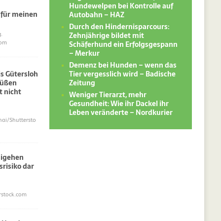
Hundewelpen bei Kontrolle auf
 für meinen
Autobahn – HAZ
Durch den Hindernisparcours:
Zehnjährige bildet mit
.
Schäferhund ein Erfolgsgespann
com
– Merkur
Demenz bei Hunden – wenn das
Tier vergesslich wird – Badische
s Gütersloh
Zeitung
süßen
 nicht
Weniger Tierarzt, mehr
Gesundheit: Wie ihr Dackel ihr
Leben veränderte – Nordkurier
i/Shuttersto
sigehen
srisiko dar
erstock.com