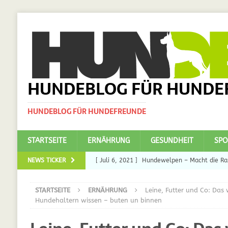
HUNDEBLOG FÜR HUNDE
HUNDEBLOG FÜR HUNDEFREUNDE
STARTSEITE
ERNÄHRUNG
GESUNDHEIT
SPO
NEWS TICKER
[ Juli 6, 2021 ]
Hundewelpen – Macht die Ras
DAS
STARTSEITE
ERNÄHRUNG
Leine, Futter und Co: Das
[ Juli 5, 2021 ]
Ulmenride für Hunde – der H
Hundehaltern wissen – buten un binnen
[ März 30, 2021 ]
Nahrungsergänzungen für