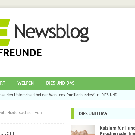
FREUNDE
RT
WELPEN
DIES UND DAS
se den Unterschied bei der Wahl des Familienhundes?
DIES UND
 will Niedersachsen von
DIES UND DAS
eilsbringer?
DIES UND DAS
 Hunde
DIES UND DAS
Kalzium für Hun
Knochen oder Eie