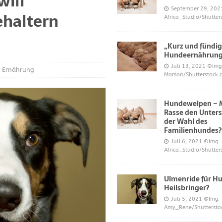
will
S UND DAS
September 29, 202
haltern
Africa_Studio/Shutter
r neue Trend?
DIES UND DAS
mer über Welpenfütterung bei Hunden gefragt haben
DIES UND DAS
„Kurz und fündig
 für Hunde
DIES UND DAS
Hundeernährun
Juli 13, 2021
©Img
ES UND DAS
Ernährung
Marsan/Shutterstock.
nde
DIES UND DAS
Hundewelpen – M
 Katzen bei napfcheck-shop.de
DIES UND DAS
Rasse den Unters
Welpen und Junghunde auf napfcheck-shop.de
DIES UND DAS
der Wahl des
Familienhundes?
Hund und Katze bei napfcheck-shop.de
DIES UND DAS
Juli 6, 2021
©Img.
Africa_Studio/Shutter
r englischsprachigen Besucher on dogblogger.net
DIES UND DAS
 begehrt – diese süßen Welpen bekommt nicht jeder – nw.de
Ulmenride für Hu
Heilsbringer?
Juli 5, 2021
©Img.
lt Gesundheitsrisiko dar – Deine Tierwelt
GESUNDHEIT
Amy_Rene/Shuttersto
Katzen fördern die geistige Gesundheit im Alter – Spiegel