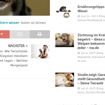
Ernährungstipps
Wauzi
frönt dem Hoopers-Sport – Badische Neueste Nachrichten
SPORT
Juni 14, 2021
©Img
belozu/Shutterstock.
ltern wissen
buten un binnen
e und Prinz William müssen sich für ihre Welpen verantworten – OP-
Züchtung im Krei
begehrt – diese 
 Knochen oder Eierschalen?
DIES UND DAS
Welpen bekommt
NÄCHSTER
jeder – nw.de
: Wie Tierschützer
Juli 6, 2025
©Img.
n illegalen Händlern
Napaphat_Kaewsancha
k legen – Berliner
ck.com
Morgenpost
Studie zeigt: Gas
stellt Gesundheit
– Deine Tierwelt
Juli 6, 2025
©Img.
Silvia_Piccirilli/Shutt