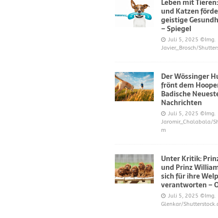
Leben mit Tieren
und Katzen förde
geistige Gesundh
– Spiegel
Juli 5, 2025
©Img.
Javier_Brosch/Shutter
Der Wössinger H
frönt dem Hoope
Badische Neuest
Nachrichten
Juli 5, 2025
©Img.
Jaromir_Chalabala/Sh
m
Unter Kritik: Pri
und Prinz Willi
sich für ihre Wel
verantworten – 
Juli 5, 2025
©Img.
Glenkar/Shutterstock