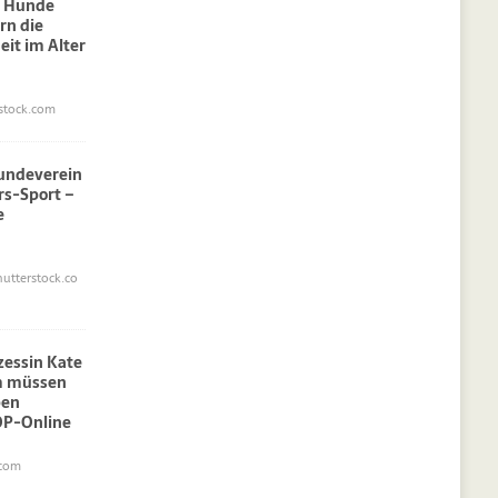
: Hunde
rn die
eit im Alter
stock.com
undeverein
rs-Sport –
e
utterstock.co
nzessin Kate
am müssen
pen
OP-Online
.com