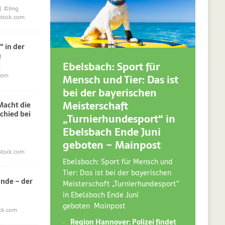
1
©Img.
stock.com
“ in der
g
Ebelsbach: Sport für
.
Mensch und Tier: Das ist
com
bei der bayerischen
Meisterschaft
acht die
chied bei
„Turnierhundesport“ in
Ebelsbach Ende Juni
geboten – Mainpost
stock.com
Ebelsbach: Sport für Mensch und
Tier: Das ist bei der bayerischen
nde – der
Meisterschaft „Turnierhundesport“
in Ebelsbach Ende Juni
geboten Mainpost
ck.com
Region Hannover: Polizei findet