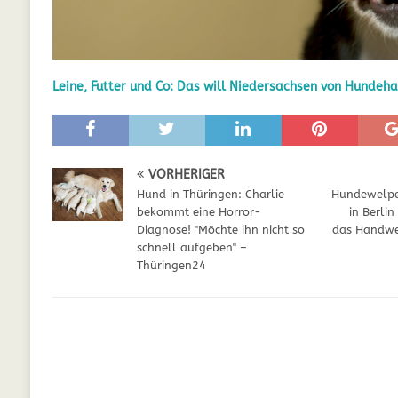
GESUNDHEIT
[ Juli 5, 2025 ]
Der Wössinger Hundeverein 
Leine, Futter und Co: Das will Niedersachsen von Hundeha
[ Juli 5, 2025 ]
Unter Kritik: Prinzessin Kat
Online
WELPEN
[ September 29, 2021 ]
Kalzium für Hunde –
VORHERIGER
Hund in Thüringen: Charlie
Hundewelpen
bekommt eine Horror-
in Berli
Diagnose! "Möchte ihn nicht so
das Handwer
schnell aufgeben" –
Thüringen24