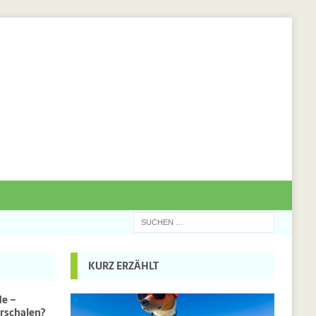
KURZ ERZÄHLT
de –
rschalen?