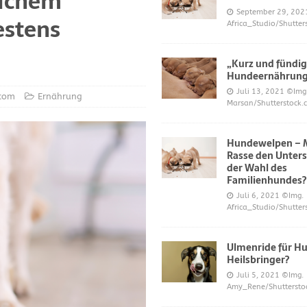
elchem
S UND DAS
September 29, 202
estens
Africa_Studio/Shutter
r neue Trend?
DIES UND DAS
mer über Welpenfütterung bei Hunden gefragt haben
DIES UND DAS
„Kurz und fündig
 für Hunde
DIES UND DAS
Hundeernährun
Juli 13, 2021
©Img
ES UND DAS
.com
Ernährung
Marsan/Shutterstock.
nde
DIES UND DAS
Hundewelpen – M
 Katzen bei napfcheck-shop.de
DIES UND DAS
Rasse den Unters
Welpen und Junghunde auf napfcheck-shop.de
DIES UND DAS
der Wahl des
Familienhundes?
Hund und Katze bei napfcheck-shop.de
DIES UND DAS
Juli 6, 2021
©Img.
Africa_Studio/Shutter
r englischsprachigen Besucher on dogblogger.net
DIES UND DAS
 begehrt – diese süßen Welpen bekommt nicht jeder – nw.de
Ulmenride für Hu
Heilsbringer?
Juli 5, 2021
©Img.
lt Gesundheitsrisiko dar – Deine Tierwelt
GESUNDHEIT
Amy_Rene/Shuttersto
Katzen fördern die geistige Gesundheit im Alter – Spiegel