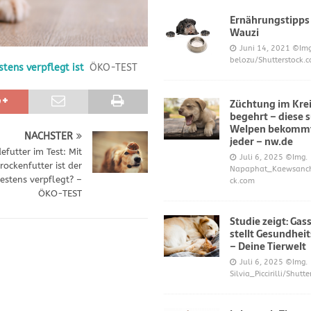
Ernährungstipps
Wauzi
frönt dem Hoopers-Sport – Badische Neueste Nachrichten
SPORT
Juni 14, 2021
©Img
belozu/Shutterstock.
tens verpflegt ist
ÖKO-TEST
e und Prinz William müssen sich für ihre Welpen verantworten – OP-
Züchtung im Krei
begehrt – diese 
 Knochen oder Eierschalen?
DIES UND DAS
Welpen bekommt
NÄCHSTER
jeder – nw.de
futter im Test: Mit
Juli 6, 2025
©Img.
ockenfutter ist der
Napaphat_Kaewsancha
estens verpflegt? –
ck.com
ÖKO-TEST
Studie zeigt: Gas
stellt Gesundheit
– Deine Tierwelt
Juli 6, 2025
©Img.
Silvia_Piccirilli/Shutt