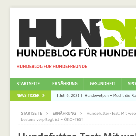
HUNDEBLOG FÜR HUNDE
HUNDEBLOG FÜR HUNDEFREUNDE
STARTSEITE
ERNÄHRUNG
GESUNDHEIT
SPO
NEWS TICKER
[ Juli 6, 2021 ]
Hundewelpen – Macht die Ras
DAS
STARTSEITE
ERNÄHRUNG
Hundefutter-Test: Mit wel
[ Juli 5, 2021 ]
Ulmenride für Hunde – der H
bestens verpflegt ist – ÖKO-TEST
[ März 30, 2021 ]
Nahrungsergänzungen für