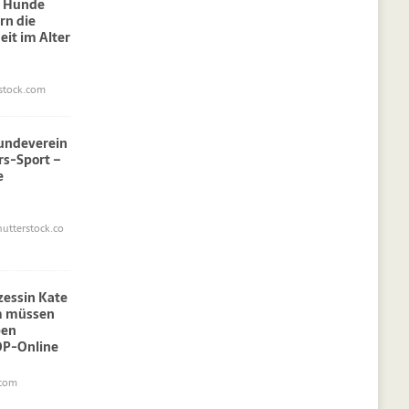
: Hunde
rn die
eit im Alter
stock.com
undeverein
rs-Sport –
e
utterstock.co
nzessin Kate
am müssen
pen
OP-Online
.com