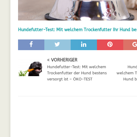
GESUNDHEIT
[ Juli 5, 2025 ]
Der Wössinger Hundeverein 
Hundefutter-Test: Mit welchem Trockenfutter Ihr Hund bes
[ Juli 5, 2025 ]
Unter Kritik: Prinzessin Kat
Online
WELPEN
[ September 29, 2021 ]
Kalzium für Hunde –
VORHERIGER
Hundefutter-Test: Mit welchem
Hunde
Trockenfutter der Hund bestens
welchem Tr
versorgt ist – ÖKO-TEST
Hund b