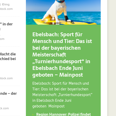
1
©Img.
stock.com
“ in der
g
Ebelsbach: Sport für
.
Mensch und Tier: Das ist
com
bei der bayerischen
Meisterschaft
acht die
chied bei
„Turnierhundesport“ in
Ebelsbach Ende Juni
geboten – Mainpost
stock.com
Ebelsbach: Sport für Mensch und
Tier: Das ist bei der bayerischen
nde – der
Meisterschaft „Turnierhundesport“
in Ebelsbach Ende Juni
geboten Mainpost
ck.com
Region Hannover: Polizei findet