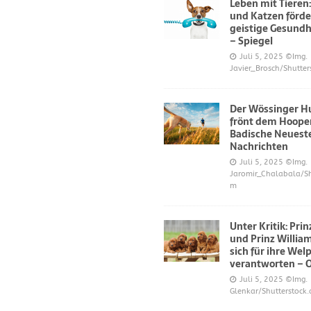
Leben mit Tieren
und Katzen förde
geistige Gesundh
– Spiegel
Juli 5, 2025
©Img.
Javier_Brosch/Shutter
Der Wössinger H
frönt dem Hoope
Badische Neuest
Nachrichten
Juli 5, 2025
©Img.
Jaromir_Chalabala/Sh
m
Unter Kritik: Pri
und Prinz Willi
sich für ihre Wel
verantworten – 
Juli 5, 2025
©Img.
Glenkar/Shutterstock