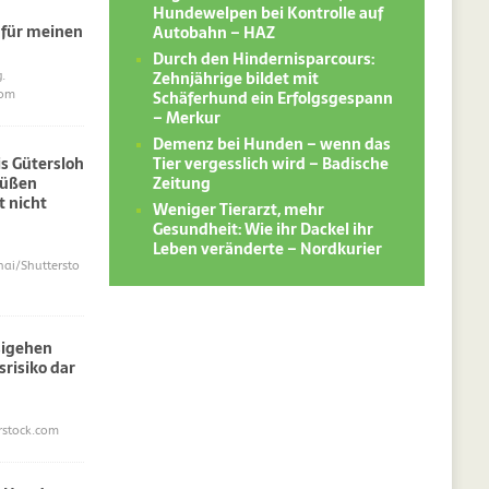
Hundewelpen bei Kontrolle auf
 für meinen
Autobahn – HAZ
Durch den Hindernisparcours:
Zehnjährige bildet mit
.
Schäferhund ein Erfolgsgespann
com
– Merkur
Demenz bei Hunden – wenn das
Tier vergesslich wird – Badische
s Gütersloh
Zeitung
süßen
 nicht
Weniger Tierarzt, mehr
Gesundheit: Wie ihr Dackel ihr
Leben veränderte – Nordkurier
i/Shuttersto
sigehen
srisiko dar
erstock.com