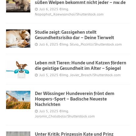
süßen Welpen bekommt nicht jeder – nw.de
Juli 6, 2025
©Img.
Napaphat_Kaewsanchai/Shutterstock.com
Studie zeigt: Gassigehen stellt
Gesundheitsrisiko dar – Deine Tierwelt
Juli 6, 2025
©Img. Silvia_Piccirilli/Shutterstock.com
Leben mit Tieren: Hunde und Katzen fördern
die geistige Gesundheit im Alter – Spiegel
Juli 5, 2025
©Img. Javier_Brosch/Shutterstock.com
Der Wössinger Hundeverein frönt dem
Hoopers-Sport – Badische Neueste
Nachrichten
Juli 5, 2025
©Img.
Jaromir_Chalabala/Shutterstock.com
Unter Kritik: Prinzessin Kate und Prinz