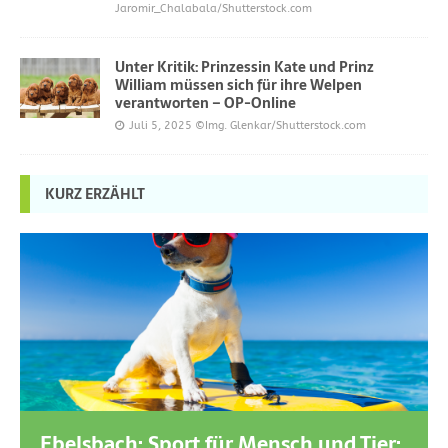
Jaromir_Chalabala/Shutterstock.com
Unter Kritik: Prinzessin Kate und Prinz
William müssen sich für ihre Welpen
verantworten – OP-Online
Juli 5, 2025
©Img. Glenkar/Shutterstock.com
KURZ ERZÄHLT
Ebelsbach: Sport für Mensch und Tier: