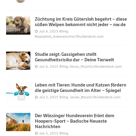
Züchtung im Kreis Gütersloh begehrt – diese
süßen Welpen bekommt nicht jeder – nw.de
Juli 6, 2025
©Img.
Napaphat_Kaewsanchai/Shutterstock.com
Studie zeigt: Gassigehen stellt
Gesundheitsrisiko dar – Deine Tierwelt
Juli 6, 2025
©Img. Silvia_Piccirilli/Shutterstock.com
Leben mit Tieren: Hunde und Katzen fördern
die geistige Gesundheit im Alter – Spiegel
Juli 5, 2025
©Img. Javier_Brosch/Shutterstock.com
Der Wössinger Hundeverein frönt dem
Hoopers-Sport – Badische Neueste
Nachrichten
Juli 5, 2025
©Img.