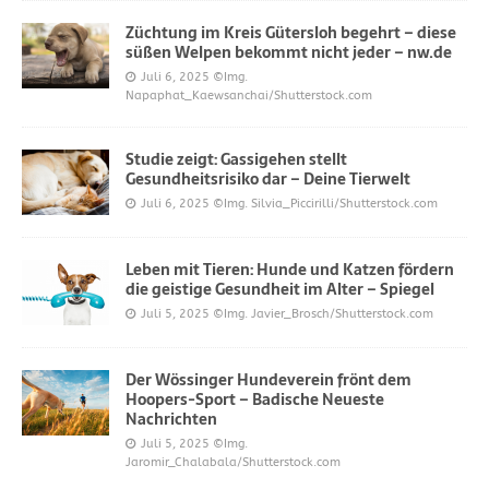
Züchtung im Kreis Gütersloh begehrt – diese
süßen Welpen bekommt nicht jeder – nw.de
Juli 6, 2025
©Img.
Napaphat_Kaewsanchai/Shutterstock.com
Studie zeigt: Gassigehen stellt
Gesundheitsrisiko dar – Deine Tierwelt
Juli 6, 2025
©Img. Silvia_Piccirilli/Shutterstock.com
Leben mit Tieren: Hunde und Katzen fördern
die geistige Gesundheit im Alter – Spiegel
Juli 5, 2025
©Img. Javier_Brosch/Shutterstock.com
Der Wössinger Hundeverein frönt dem
Hoopers-Sport – Badische Neueste
Nachrichten
Juli 5, 2025
©Img.
Jaromir_Chalabala/Shutterstock.com