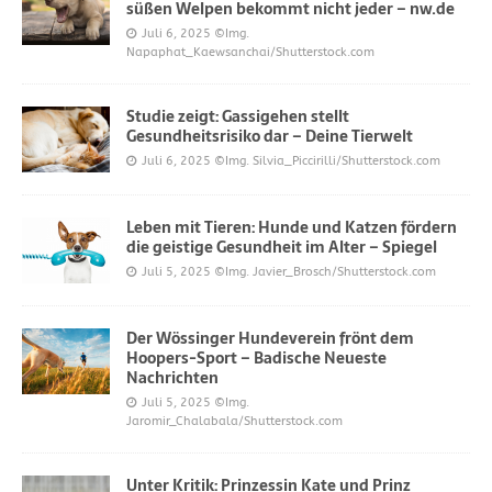
süßen Welpen bekommt nicht jeder – nw.de
Juli 6, 2025
©Img.
Napaphat_Kaewsanchai/Shutterstock.com
Studie zeigt: Gassigehen stellt
Gesundheitsrisiko dar – Deine Tierwelt
Juli 6, 2025
©Img. Silvia_Piccirilli/Shutterstock.com
Leben mit Tieren: Hunde und Katzen fördern
die geistige Gesundheit im Alter – Spiegel
Juli 5, 2025
©Img. Javier_Brosch/Shutterstock.com
Der Wössinger Hundeverein frönt dem
Hoopers-Sport – Badische Neueste
Nachrichten
Juli 5, 2025
©Img.
Jaromir_Chalabala/Shutterstock.com
Unter Kritik: Prinzessin Kate und Prinz