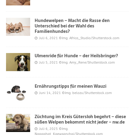
Hundewelpen – Macht die Rasse den
Unterschied bei der Wahl des
Familienhundes?
Juli 6, 2021
©Img. Africa_Studio/Shutterstock.com
Ulmenride für Hunde – der Heilsbringer?
Juli 5, 2021
©Img. Amy_Rene/Shutterstock.com
Ernährungstipps für meinen Wauzi
Juni 14, 2021
©Img. belozu/Shutterstock.com
Züchtung im Kreis Gütersloh begehrt – diese
süßen Welpen bekommt nicht jeder – nw.de
Juli 6, 2025
©Img.
Napaphat_Kaewsanchai/Shutterstock.com