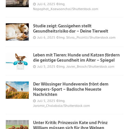
Juli 6, 2025
©Img.
Napaphat_Kaewsanchai/Shutterstock.com
Studie zeigt: Gassigehen stellt
Gesundheitsrisiko dar – Deine Tierwelt
Juli 6, 2025
©Img. Silvia_Piccirilli/Shutterstock.com
Leben mit Tieren: Hunde und Katzen fördern
die geistige Gesundheit im Alter – Spiegel
Juli 5, 2025
©Img. Javier_Brosch/Shutterstock.com
Der Wössinger Hundeverein frönt dem
Hoopers-Sport – Badische Neueste
Nachrichten
Juli 5, 2025
©Img.
Jaromir_Chalabala/Shutterstock.com
Unter Kritik: Prinzessin Kate und Prinz
William müssen sich für ihre Welpen