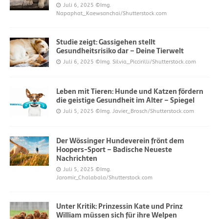
Juli 6, 2025
©Img.
Napaphat_Kaewsanchai/Shutterstock.com
Studie zeigt: Gassigehen stellt
Gesundheitsrisiko dar – Deine Tierwelt
Juli 6, 2025
©Img. Silvia_Piccirilli/Shutterstock.com
Leben mit Tieren: Hunde und Katzen fördern
die geistige Gesundheit im Alter – Spiegel
Juli 5, 2025
©Img. Javier_Brosch/Shutterstock.com
Der Wössinger Hundeverein frönt dem
Hoopers-Sport – Badische Neueste
Nachrichten
Juli 5, 2025
©Img.
Jaromir_Chalabala/Shutterstock.com
Unter Kritik: Prinzessin Kate und Prinz
William müssen sich für ihre Welpen