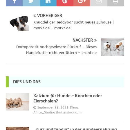
VORHERIGER
Knuddeliger Teddybär sucht neues Zuhause |
markt.de – markt.de
NÄCHSTER
Darmparasit nachgewiesen: Rückruf – Dieses
Hundefutter nicht verfüttern – t-online
DIES UND DAS
Kalzium für Hunde – Knochen oder
Eierschalen?
September 29, 2021
©Img.
Africa_Studio/Shutterstock.com
„Kurz und fündig“ in der Hundeernährung