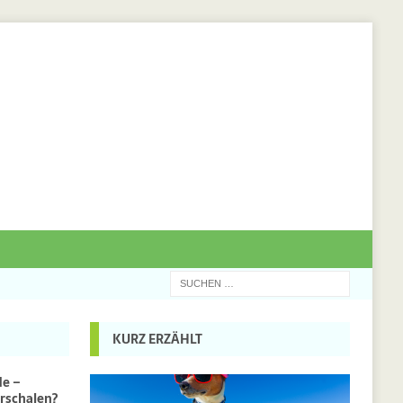
KURZ ERZÄHLT
de –
rschalen?