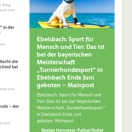
1
©Img.
stock.com
“ in der
g
Ebelsbach: Sport für
.
Mensch und Tier: Das ist
com
bei der bayerischen
Meisterschaft
acht die
chied bei
„Turnierhundesport“ in
Ebelsbach Ende Juni
geboten – Mainpost
stock.com
Ebelsbach: Sport für Mensch und
Tier: Das ist bei der bayerischen
nde – der
Meisterschaft „Turnierhundesport“
in Ebelsbach Ende Juni
geboten Mainpost
ck.com
Region Hannover: Polizei findet