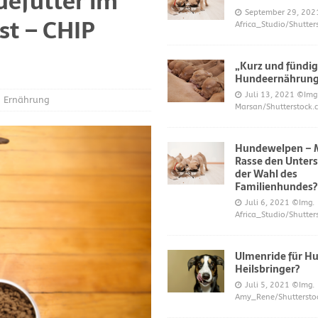
defutter im
S UND DAS
September 29, 202
st – CHIP
Africa_Studio/Shutter
r neue Trend?
DIES UND DAS
mer über Welpenfütterung bei Hunden gefragt haben
DIES UND DAS
„Kurz und fündig
 für Hunde
DIES UND DAS
Hundeernährun
Juli 13, 2021
©Img
ES UND DAS
Ernährung
Marsan/Shutterstock.
nde
DIES UND DAS
Hundewelpen – M
 Katzen bei napfcheck-shop.de
DIES UND DAS
Rasse den Unters
Welpen und Junghunde auf napfcheck-shop.de
DIES UND DAS
der Wahl des
Familienhundes?
Hund und Katze bei napfcheck-shop.de
DIES UND DAS
Juli 6, 2021
©Img.
Africa_Studio/Shutter
r englischsprachigen Besucher on dogblogger.net
DIES UND DAS
 begehrt – diese süßen Welpen bekommt nicht jeder – nw.de
Ulmenride für Hu
Heilsbringer?
Juli 5, 2021
©Img.
lt Gesundheitsrisiko dar – Deine Tierwelt
GESUNDHEIT
Amy_Rene/Shuttersto
Katzen fördern die geistige Gesundheit im Alter – Spiegel