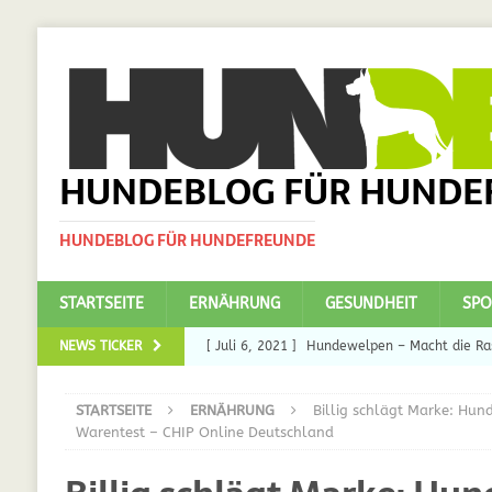
HUNDEBLOG FÜR HUNDE
HUNDEBLOG FÜR HUNDEFREUNDE
STARTSEITE
ERNÄHRUNG
GESUNDHEIT
SPO
NEWS TICKER
[ Juli 6, 2021 ]
Hundewelpen – Macht die Ras
DAS
STARTSEITE
ERNÄHRUNG
Billig schlägt Marke: Hund
[ Juli 5, 2021 ]
Ulmenride für Hunde – der H
Warentest – CHIP Online Deutschland
[ März 30, 2021 ]
Nahrungsergänzungen für