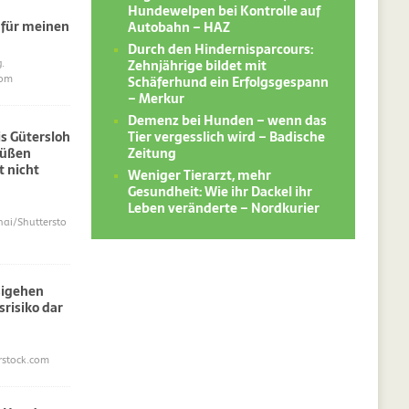
Hundewelpen bei Kontrolle auf
 für meinen
Autobahn – HAZ
Durch den Hindernisparcours:
Zehnjährige bildet mit
.
Schäferhund ein Erfolgsgespann
com
– Merkur
Demenz bei Hunden – wenn das
Tier vergesslich wird – Badische
s Gütersloh
Zeitung
süßen
 nicht
Weniger Tierarzt, mehr
Gesundheit: Wie ihr Dackel ihr
Leben veränderte – Nordkurier
i/Shuttersto
sigehen
srisiko dar
erstock.com