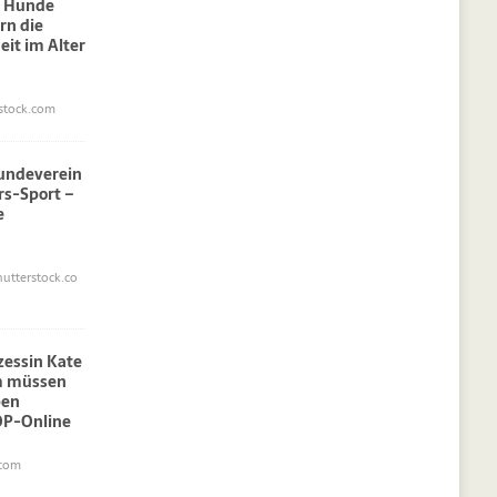
: Hunde
rn die
eit im Alter
stock.com
undeverein
rs-Sport –
e
utterstock.co
nzessin Kate
am müssen
pen
OP-Online
.com