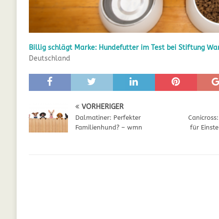
GESUNDHEIT
[ Juli 5, 2025 ]
Der Wössinger Hundeverein 
Billig schlägt Marke: Hundefutter im Test bei Stiftung Wa
[ Juli 5, 2025 ]
Unter Kritik: Prinzessin Kat
Deutschland
Online
WELPEN
[ September 29, 2021 ]
Kalzium für Hunde –
VORHERIGER
Dalmatiner: Perfekter
Canicross
Familienhund? – wmn
für Einst