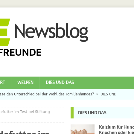
FREUNDE
RT
WELPEN
DIES UND DAS
se den Unterschied bei der Wahl des Familienhundes?
DIES UND
efutter im Test bei Stiftung
DIES UND DAS
eilsbringer?
DIES UND DAS
 Hunde
DIES UND DAS
Kalzium für Hun
Knochen oder Eie