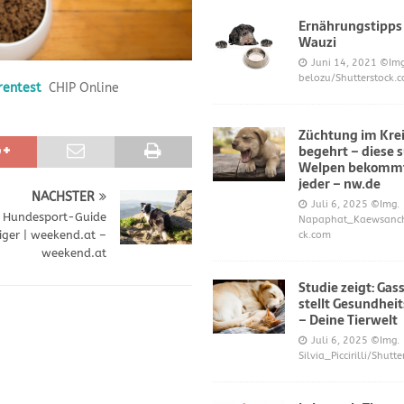
Ernährungstipps
Wauzi
frönt dem Hoopers-Sport – Badische Neueste Nachrichten
SPORT
Juni 14, 2021
©Img
belozu/Shutterstock.
rentest
CHIP Online
e und Prinz William müssen sich für ihre Welpen verantworten – OP-
Züchtung im Krei
begehrt – diese 
 Knochen oder Eierschalen?
DIES UND DAS
Welpen bekommt
jeder – nw.de
NÄCHSTER
Juli 6, 2025
©Img.
: Hundesport-Guide
Napaphat_Kaewsancha
eiger | weekend.at –
ck.com
weekend.at
Studie zeigt: Gas
stellt Gesundheit
– Deine Tierwelt
Juli 6, 2025
©Img.
Silvia_Piccirilli/Shutt