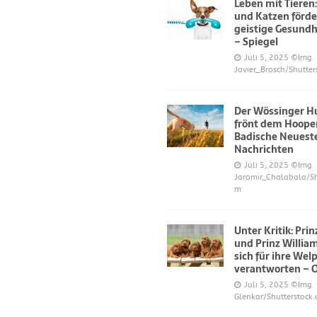
Leben mit Tieren
und Katzen förde
geistige Gesundh
– Spiegel
Juli 5, 2025
©Img.
Javier_Brosch/Shutter
Der Wössinger H
frönt dem Hoope
Badische Neuest
Nachrichten
Juli 5, 2025
©Img.
Jaromir_Chalabala/Sh
m
Unter Kritik: Pri
und Prinz Willi
sich für ihre Wel
verantworten – 
Juli 5, 2025
©Img.
Glenkar/Shutterstock