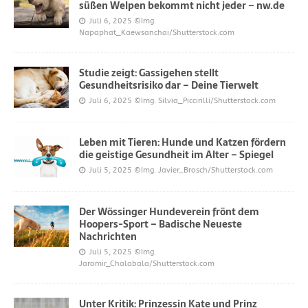
süßen Welpen bekommt nicht jeder – nw.de
Juli 6, 2025
©Img.
Napaphat_Kaewsanchai/Shutterstock.com
Studie zeigt: Gassigehen stellt
Gesundheitsrisiko dar – Deine Tierwelt
Juli 6, 2025
©Img. Silvia_Piccirilli/Shutterstock.com
Leben mit Tieren: Hunde und Katzen fördern
die geistige Gesundheit im Alter – Spiegel
Juli 5, 2025
©Img. Javier_Brosch/Shutterstock.com
Der Wössinger Hundeverein frönt dem
Hoopers-Sport – Badische Neueste
Nachrichten
Juli 5, 2025
©Img.
Jaromir_Chalabala/Shutterstock.com
Unter Kritik: Prinzessin Kate und Prinz