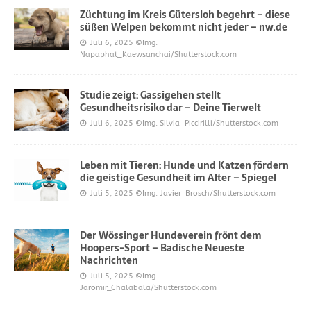
Züchtung im Kreis Gütersloh begehrt – diese
süßen Welpen bekommt nicht jeder – nw.de
Juli 6, 2025
©Img.
Napaphat_Kaewsanchai/Shutterstock.com
Studie zeigt: Gassigehen stellt
Gesundheitsrisiko dar – Deine Tierwelt
Juli 6, 2025
©Img. Silvia_Piccirilli/Shutterstock.com
Leben mit Tieren: Hunde und Katzen fördern
die geistige Gesundheit im Alter – Spiegel
Juli 5, 2025
©Img. Javier_Brosch/Shutterstock.com
Der Wössinger Hundeverein frönt dem
Hoopers-Sport – Badische Neueste
Nachrichten
Juli 5, 2025
©Img.
Jaromir_Chalabala/Shutterstock.com