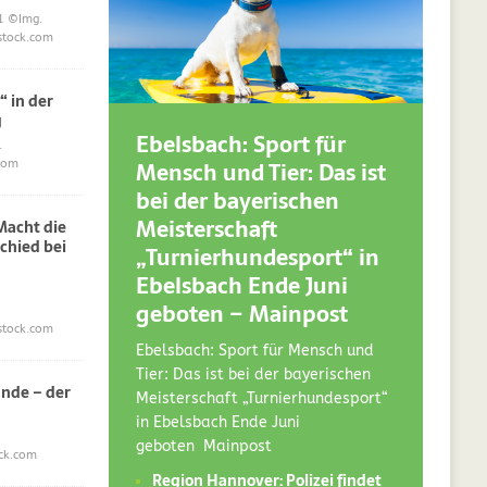
1
©Img.
stock.com
“ in der
g
Ebelsbach: Sport für
.
Mensch und Tier: Das ist
com
bei der bayerischen
Meisterschaft
acht die
chied bei
„Turnierhundesport“ in
Ebelsbach Ende Juni
geboten – Mainpost
stock.com
Ebelsbach: Sport für Mensch und
Tier: Das ist bei der bayerischen
nde – der
Meisterschaft „Turnierhundesport“
in Ebelsbach Ende Juni
geboten Mainpost
ck.com
Region Hannover: Polizei findet