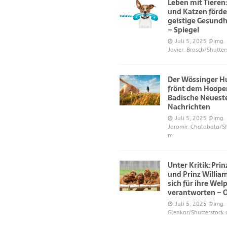
Leben mit Tieren
und Katzen förde
geistige Gesundh
– Spiegel
Juli 5, 2025
©Img.
Javier_Brosch/Shutter
Der Wössinger H
frönt dem Hoope
Badische Neuest
Nachrichten
Juli 5, 2025
©Img.
Jaromir_Chalabala/Sh
m
Unter Kritik: Pri
und Prinz Willi
sich für ihre Wel
verantworten – 
Juli 5, 2025
©Img.
Glenkar/Shutterstock