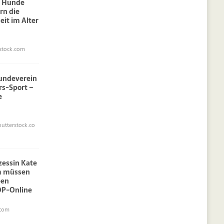
: Hunde
rn die
eit im Alter
stock.com
undeverein
rs-Sport –
e
utterstock.co
nzessin Kate
am müssen
pen
OP-Online
.com