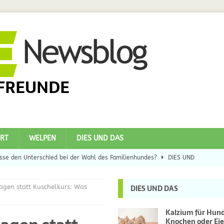
FREUNDE
RT
WELPEN
DIES UND DAS
se den Unterschied bei der Wahl des Familienhundes?
DIES UND
agen statt Kuschelkurs: Was
DIES UND DAS
eilsbringer?
DIES UND DAS
 Hunde
DIES UND DAS
Kalzium für Hun
Knochen oder Eie