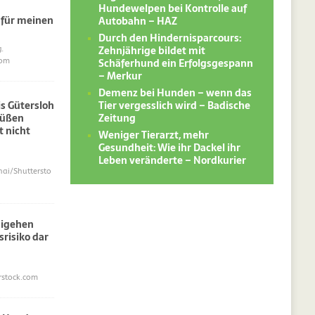
Hundewelpen bei Kontrolle auf
 für meinen
Autobahn – HAZ
Durch den Hindernisparcours:
Zehnjährige bildet mit
.
Schäferhund ein Erfolgsgespann
com
– Merkur
Demenz bei Hunden – wenn das
Tier vergesslich wird – Badische
s Gütersloh
Zeitung
süßen
 nicht
Weniger Tierarzt, mehr
Gesundheit: Wie ihr Dackel ihr
Leben veränderte – Nordkurier
i/Shuttersto
sigehen
srisiko dar
erstock.com