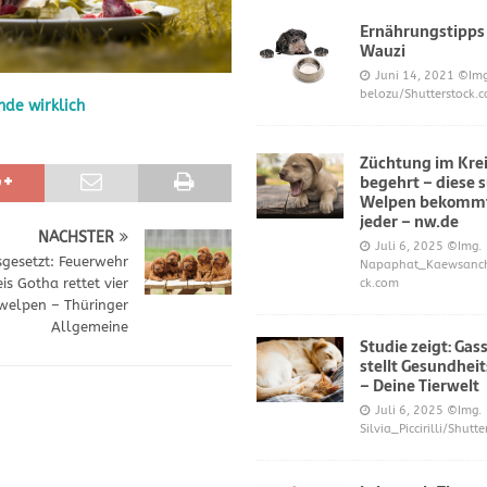
Ernährungstipps
Wauzi
frönt dem Hoopers-Sport – Badische Neueste Nachrichten
SPORT
Juni 14, 2021
©Img
belozu/Shutterstock.
nde wirklich
e und Prinz William müssen sich für ihre Welpen verantworten – OP-
Züchtung im Krei
begehrt – diese 
 Knochen oder Eierschalen?
DIES UND DAS
Welpen bekommt
jeder – nw.de
NÄCHSTER
Juli 6, 2025
©Img.
sgesetzt: Feuerwehr
Napaphat_Kaewsancha
is Gotha rettet vier
ck.com
elpen – Thüringer
Allgemeine
Studie zeigt: Gas
stellt Gesundheit
– Deine Tierwelt
Juli 6, 2025
©Img.
Silvia_Piccirilli/Shutt