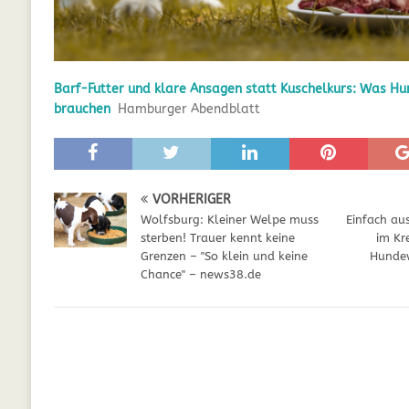
GESUNDHEIT
[ Juli 5, 2025 ]
Der Wössinger Hundeverein 
Barf-Futter und klare Ansagen statt Kuschelkurs: Was Hu
[ Juli 5, 2025 ]
Unter Kritik: Prinzessin Kat
brauchen
Hamburger Abendblatt
Online
WELPEN
[ September 29, 2021 ]
Kalzium für Hunde –
VORHERIGER
Wolfsburg: Kleiner Welpe muss
Einfach au
sterben! Trauer kennt keine
im Kre
Grenzen – "So klein und keine
Hundew
Chance" – news38.de