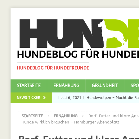
HUNDEBLOG FÜR HUNDE
HUNDEBLOG FÜR HUNDEFREUNDE
STARTSEITE
ERNÄHRUNG
GESUNDHEIT
SPO
NEWS TICKER
[ Juli 6, 2021 ]
Hundewelpen – Macht die Ras
DAS
STARTSEITE
ERNÄHRUNG
Barf-Futter und klare Ans
[ Juli 5, 2021 ]
Ulmenride für Hunde – der H
Hunde wirklich brauchen – Hamburger Abendblatt
[ März 30, 2021 ]
Nahrungsergänzungen für