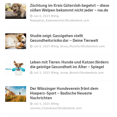
Züchtung im Kreis Gütersloh begehrt – diese
süßen Welpen bekommt nicht jeder – nw.de
Juli 6, 2025
©Img.
Napaphat_Kaewsanchai/Shutterstock.com
Studie zeigt: Gassigehen stellt
Gesundheitsrisiko dar – Deine Tierwelt
Juli 6, 2025
©Img. Silvia_Piccirilli/Shutterstock.com
Leben mit Tieren: Hunde und Katzen fördern
die geistige Gesundheit im Alter – Spiegel
Juli 5, 2025
©Img. Javier_Brosch/Shutterstock.com
Der Wössinger Hundeverein frönt dem
Hoopers-Sport – Badische Neueste
Nachrichten
Juli 5, 2025
©Img.
Jaromir_Chalabala/Shutterstock.com