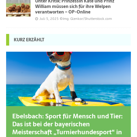
Unter Kritik: Prinzessin Kate und Prinz
William müssen sich für ihre Welpen
verantworten – OP-Online
Juli 5, 2025
©Img. Glenkar/Shutterstock.com
KURZ ERZÄHLT
Ebelsbach: Sport für Mensch und Tier:
Das ist bei der bayerischen
Meisterschaft „Turnierhundesport“ in