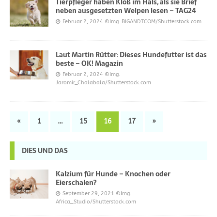
Tierpfleger haben Kloß im Hals, als sie Brief
neben ausgesetzten Welpen lesen – TAG24
Februar 2, 2024
©Img. BIGANDTCOM/Shutterstock.com
Laut Martin Rütter: Dieses Hundefutter ist das
beste – OK! Magazin
Februar 2, 2024
©Img.
Jaromir_Chalabala/Shutterstock.com
«
1
…
15
16
17
»
DIES UND DAS
Kalzium für Hunde – Knochen oder
Eierschalen?
September 29, 2021
©Img.
Africa_Studio/Shutterstock.com