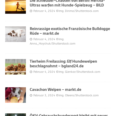
Die Schleuder-Chaoten von Berlin! Hertha-
Ultras warfen mit Hunde-Spielzeug – BILD
Februar 4, 2024
©Img. Dirima/Shutterstock.com
Reinrassige exotische Französische Bulldogge
Rüde – markt.de
Februar 4, 2024
©Img.
Anna_Hoychuk/Shutterstock.com
Tierheim Freilassing: Elf Hundewelpen
beschlagnahmt – bgland24.de
Februar 4, 2024
©Img. Glenkar/Shutterstock.com
Cavachon Welpen – markt.de
Februar 3, 2024
©Img. Oteera/Shutterstock.com
ÖKV: Gebrauchshundesport bleibt mit neuer