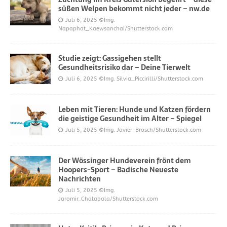
süßen Welpen bekommt nicht jeder – nw.de
Juli 6, 2025
©Img.
Napaphat_Kaewsanchai/Shutterstock.com
Studie zeigt: Gassigehen stellt
Gesundheitsrisiko dar – Deine Tierwelt
Juli 6, 2025
©Img. Silvia_Piccirilli/Shutterstock.com
Leben mit Tieren: Hunde und Katzen fördern
die geistige Gesundheit im Alter – Spiegel
Juli 5, 2025
©Img. Javier_Brosch/Shutterstock.com
Der Wössinger Hundeverein frönt dem
Hoopers-Sport – Badische Neueste
Nachrichten
Juli 5, 2025
©Img.
Jaromir_Chalabala/Shutterstock.com