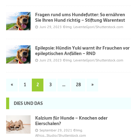
Fragen rund ums Hundefutter: So ernähren
Sie Ihren Hund richtig – Stiftung Warentest
Juni 29, 2023
©Img. LeventeGyori/Shutterstock.com
Epilepsie: Hündin Yuki warnt ihr Frauchen vor
epileptischen Anfällen – RND
Juni 29, 2023
©Img. LeventeGyori/Shutterstock.com
«
1
2
3
…
28
»
DIES UND DAS
Kalzium für Hunde – Knochen oder
Eierschalen?
September 29, 2021
©Img.
Africa_Studio/Shutterstock.com