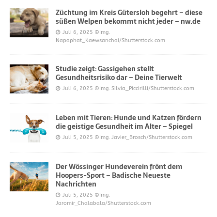
Züchtung im Kreis Gütersloh begehrt – diese
süßen Welpen bekommt nicht jeder – nw.de
Juli 6, 2025
©Img.
Napaphat_Kaewsanchai/Shutterstock.com
Studie zeigt: Gassigehen stellt
Gesundheitsrisiko dar – Deine Tierwelt
Juli 6, 2025
©Img. Silvia_Piccirilli/Shutterstock.com
Leben mit Tieren: Hunde und Katzen fördern
die geistige Gesundheit im Alter – Spiegel
Juli 5, 2025
©Img. Javier_Brosch/Shutterstock.com
Der Wössinger Hundeverein frönt dem
Hoopers-Sport – Badische Neueste
Nachrichten
Juli 5, 2025
©Img.
Jaromir_Chalabala/Shutterstock.com