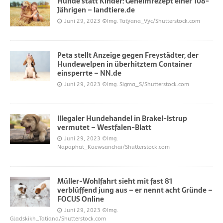
Hunde statt Kinder: Geheimrezept einer 108-
Jährigen – landtiere.de
Juni 29, 2023
©Img. Tatyana_Vyc/Shutterstock.com
Peta stellt Anzeige gegen Freystädter, der
Hundewelpen in überhitztem Container
einsperrte – NN.de
Juni 29, 2023
©Img. Sigma_S/Shutterstock.com
Illegaler Hundehandel in Brakel-Istrup
vermutet – Westfalen-Blatt
Juni 29, 2023
©Img.
Napaphat_Kaewsanchai/Shutterstock.com
Müller-Wohlfahrt sieht mit fast 81
verblüffend jung aus – er nennt acht Gründe –
FOCUS Online
Juni 29, 2023
©Img.
Gladskikh_Tatiana/Shutterstock.com