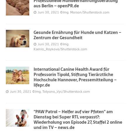
Professionelle Hundeernährungsberatung
aus Berlin – openPR.de
Juni 30, 2021
©Img. Marsan/Shutterstock.com
Gesunde Ernährung für Hunde und Katzen –
Zentrum der Gesundheit
Juni 30, 2021
©Img.
Ksenia_Raykova/Shutterstock.com
International Canine Health Award für
Professorin Tipold, Stiftung Tierärztliche
Hochschule Hannover, Pressemitteilung –
lifepr.de
Juni 30, 2021
©Img. Tatyana_Vyc/Shutterstock.com
"PAW Patrol – Helfer auf vier Pfoten" am
Dienstag bei Super RTL verpasst?:
Wiederholung von Episode 27, Staffel 2 online
und im TV – news.de