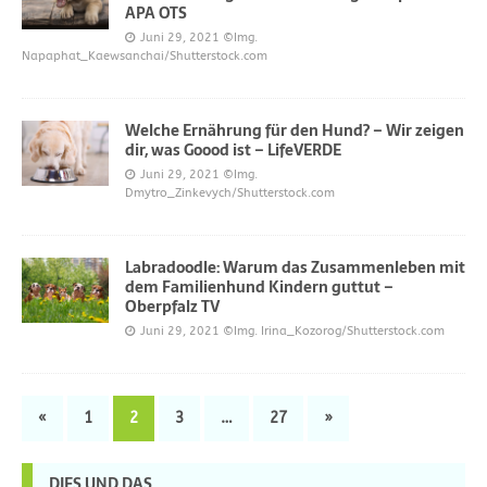
APA OTS
Juni 29, 2021
©Img.
Napaphat_Kaewsanchai/Shutterstock.com
Welche Ernährung für den Hund? – Wir zeigen
dir, was Goood ist – LifeVERDE
Juni 29, 2021
©Img.
Dmytro_Zinkevych/Shutterstock.com
Labradoodle: Warum das Zusammenleben mit
dem Familienhund Kindern guttut –
Oberpfalz TV
Juni 29, 2021
©Img. Irina_Kozorog/Shutterstock.com
«
1
2
3
…
27
»
DIES UND DAS