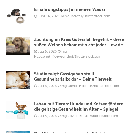
Ernährungstipps für meinen Wauzi
Juni 14, 2021
©Img. belozu/Shutterstock.com
Züchtung im Kreis Gütersloh begehrt – diese
süßen Welpen bekommt nicht jeder – nw.de
Juli 6, 2025
©Img.
Napaphat_Kaewsanchai/Shutterstock.com
Studie zeigt: Gassigehen stellt
Gesundheitsrisiko dar – Deine Tierwelt
Juli 6, 2025
©Img. Silvia_Piccirilli/Shutterstock.com
Leben mit Tieren: Hunde und Katzen fördern
die geistige Gesundheit im Alter – Spiegel
Juli 5, 2025
©Img. Javier_Brosch/Shutterstock.com