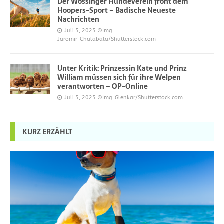
Der Wössinger Hundeverein frönt dem
Hoopers-Sport – Badische Neueste
Nachrichten
Juli 5, 2025
©Img.
Jaromir_Chalabala/Shutterstock.com
Unter Kritik: Prinzessin Kate und Prinz
William müssen sich für ihre Welpen
verantworten – OP-Online
Juli 5, 2025
©Img. Glenkar/Shutterstock.com
KURZ ERZÄHLT