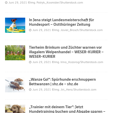
Juni 29, 2021
©Img. Patryk_Kosmider/Shutterstock.com
In Jena steigt Landesmeisterschaft für
Hundesport – Ostthüringer Zeitung
Juni 29, 2021
©Img. Javier_Brosch/Shutterstock.com
Tierheim Brinkum und Züchter warnen vor
illagalem Welpenhandel – WESER-KURIER –
WESER-KURIER
Juni 29, 2021
©Img. Irina_Kozorog/Shutterstock.com
„Wanze Go!“: Spürhunde erschnuppern
Bettwanzen | shz.de – shz.de
Juni 29, 2021
©Img. Jiri_Hera/Shutterstock.com
„Trainier mit deinem Tier“: Jetzt
Hundetraining buchen und Abgabe sparen –