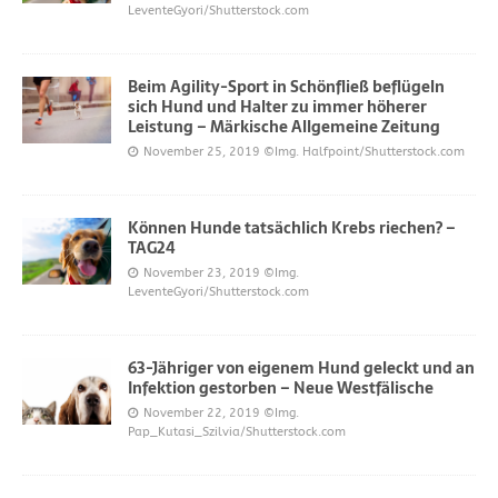
LeventeGyori/Shutterstock.com
Beim Agility-Sport in Schönfließ beflügeln
sich Hund und Halter zu immer höherer
Leistung – Märkische Allgemeine Zeitung
November 25, 2019
©Img. Halfpoint/Shutterstock.com
Können Hunde tatsächlich Krebs riechen? –
TAG24
November 23, 2019
©Img.
LeventeGyori/Shutterstock.com
63-Jähriger von eigenem Hund geleckt und an
Infektion gestorben – Neue Westfälische
November 22, 2019
©Img.
Pap_Kutasi_Szilvia/Shutterstock.com