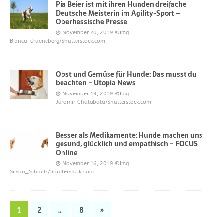
Pia Beier ist mit ihren Hunden dreifache
Deutsche Meisterin im Agility-Sport –
Oberhessische Presse
November 20, 2019
©Img.
Bianca_Grueneberg/Shutterstock.com
Obst und Gemüse für Hunde: Das musst du
beachten – Utopia News
November 19, 2019
©Img.
Jaromir_Chalabala/Shutterstock.com
Besser als Medikamente: Hunde machen uns
gesund, glücklich und empathisch – FOCUS
Online
November 16, 2019
©Img.
Susan_Schmitz/Shutterstock.com
1
2
…
8
»