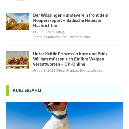
Der Wössinger Hundeverein frönt dem
Hoopers-Sport – Badische Neueste
Nachrichten
Juli 5, 2025
©Img.
Jaromir_Chalabala/Shutterstock.com
Unter Kritik: Prinzessin Kate und Prinz
William müssen sich für ihre Welpen
verantworten – OP-Online
Juli 5, 2025
©Img. Glenkar/Shutterstock.com
KURZ ERZÄHLT