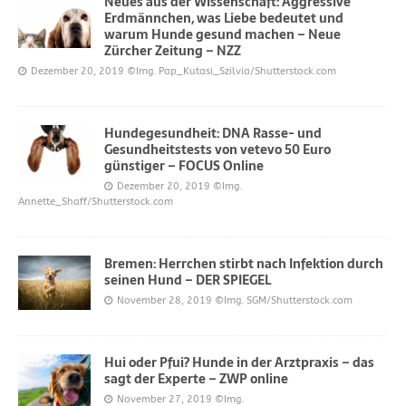
Neues aus der Wissenschaft: Aggressive
Erdmännchen, was Liebe bedeutet und
warum Hunde gesund machen – Neue
Zürcher Zeitung – NZZ
Dezember 20, 2019
©Img. Pap_Kutasi_Szilvia/Shutterstock.com
Hundegesundheit: DNA Rasse- und
Gesundheitstests von vetevo 50 Euro
günstiger – FOCUS Online
Dezember 20, 2019
©Img.
Annette_Shaff/Shutterstock.com
Bremen: Herrchen stirbt nach Infektion durch
seinen Hund – DER SPIEGEL
November 28, 2019
©Img. SGM/Shutterstock.com
Hui oder Pfui? Hunde in der Arztpraxis – das
sagt der Experte – ZWP online
November 27, 2019
©Img.